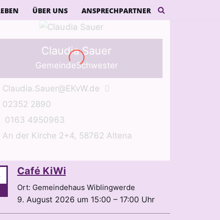
LEBEN
ÜBER UNS
ANSPRECHPARTNER
Claudia Sauer
GemeindeSchwester
Claudia.Sauer@EKvW.de
02352 2890
0163 4950963
An der Kirche 2+4, 58762 Altena
Café KiWi
.
Ort: Gemeindehaus Wiblingwerde
9. August 2026 um 15:00 – 17:00 Uhr