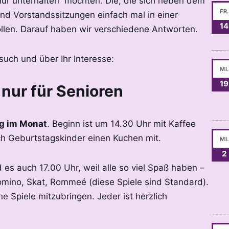
„nur unterhalten“ möchten. Die, die sich neben dem
FR.
nd Vorstandssitzungen einfach mal in einer
14
ollen. Darauf haben wir verschiedene Antworten.
such und über Ihr Interesse:
MI.
19
 nur für Senioren
ag im Monat
. Beginn ist um 14.30 Uhr mit Kaffee
h Geburtstagskinder einen Kuchen mit.
MI.
2
es auch 17.00 Uhr, weil alle so viel Spaß haben –
omino, Skat, Rommeé (diese Spiele sind Standard).
e Spiele mitzubringen. Jeder ist herzlich