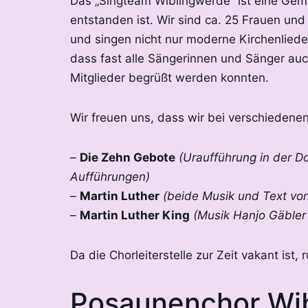
Das „Singteam Wiblingwerde“ ist eine Ge
entstanden ist. Wir sind ca. 25 Frauen un
und singen nicht nur moderne Kirchenlieder,
dass fast alle Sängerinnen und Sänger auc
Mitglieder begrüßt werden konnten.
Wir freuen uns, dass wir bei verschiedene
–
Die Zehn Gebote
(Uraufführung in der D
Aufführungen)
–
Martin Luther
(beide Musik und Text von
–
Martin Luther King
(Musik Hanjo Gäbler
Da die Chorleiterstelle zur Zeit vakant ist,
Posaunenchor Wi