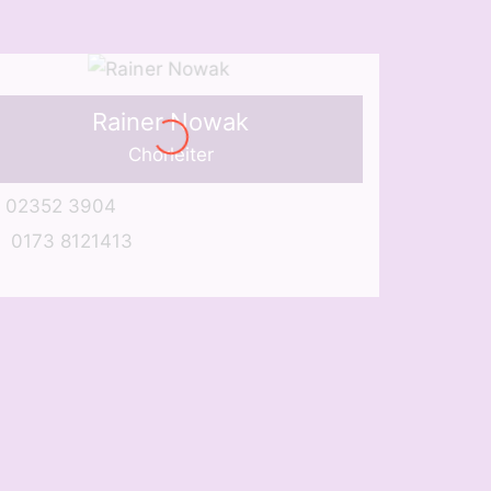
Rainer Nowak
Chorleiter
02352 3904
0173 8121413