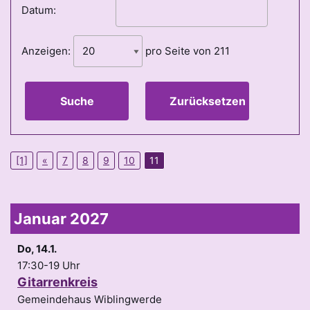
Datum:
Anzeigen:
pro Seite von
211
Suche
Zurücksetzen
[1]
«
7
8
9
10
11
Januar 2027
Do, 14.1.
17:30-19 Uhr
Gitarrenkreis
Gemeindehaus Wiblingwerde