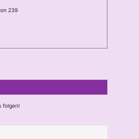
von
239
s folgen!