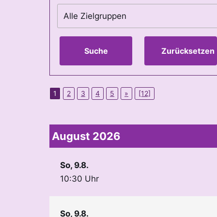
Suche
Zurücksetzen
1
2
3
4
5
»
[12]
August 2026
So, 9.8.
10:30 Uhr
So, 9.8.