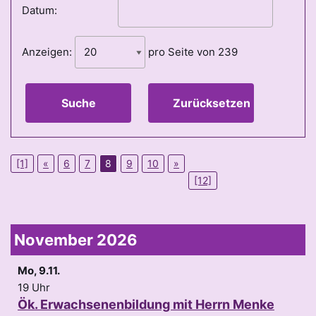
Datum:
Anzeigen:
pro Seite von
239
Suche
Zurücksetzen
[1]
«
6
7
8
9
10
»
[12]
November 2026
Mo, 9.11.
19 Uhr
Ök. Erwachsenenbildung mit Herrn Menke