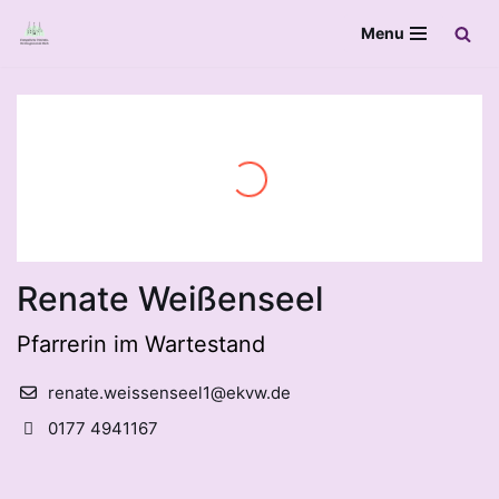
Menu
Zum
Inhalt
springen
Renate Weißenseel
Pfarrerin im Wartestand
renate.weissenseel1@ekvw.de
0177 4941167